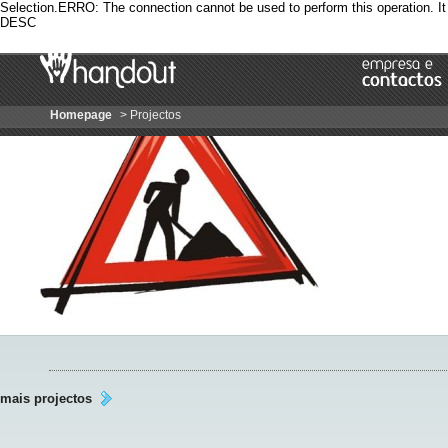
Selection.ERRO: The connection cannot be used to perform this operation. I
DESC
Barra
projectos
de
:
Navegação
Handout,
Homepage
> Projectos
Lda.
Corpo
da
página
mais projectos