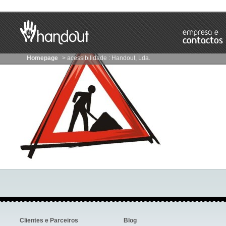
Barra
acessibilidade
de
:
Navegação
Handout,
Lda.
Homepage
> acessibilidade : Handout, Lda.
Corpo
da
página
Informação
externa
Clientes e Parceiros
Blog